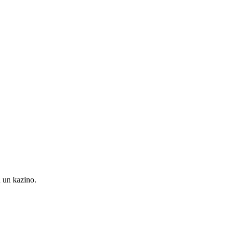
u un kazino.