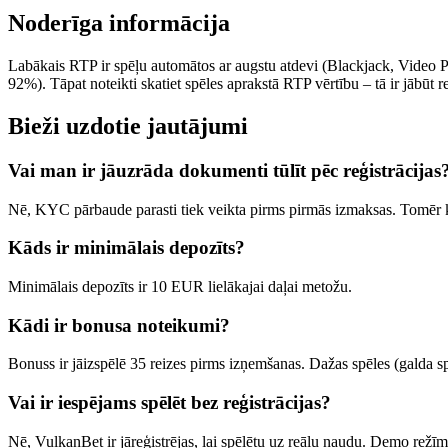
Noderīga informācija
Labākais RTP ir spēļu automātos ar augstu atdevi (Blackjack, Video P
92%). Tāpat noteikti skatiet spēles aprakstā RTP vērtību – tā ir jābūt 
Bieži uzdotie jautājumi
Vai man ir jāuzrāda dokumenti tūlīt pēc reģistrācijas
Nē, KYC pārbaude parasti tiek veikta pirms pirmās izmaksas. Tomēr k
Kāds ir minimālais depozīts?
Minimālais depozīts ir 10 EUR lielākajai daļai metožu.
Kādi ir bonusa noteikumi?
Bonuss ir jāizspēlē 35 reizes pirms izņemšanas. Dažas spēles (galda spē
Vai ir iespējams spēlēt bez reģistrācijas?
Nē, VulkanBet ir jāreģistrējas, lai spēlētu uz reālu naudu. Demo režīms