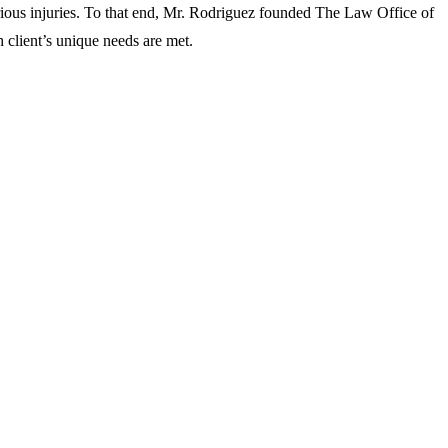
rious injuries. To that end, Mr. Rodriguez founded The Law Office of
 client’s unique needs are met.