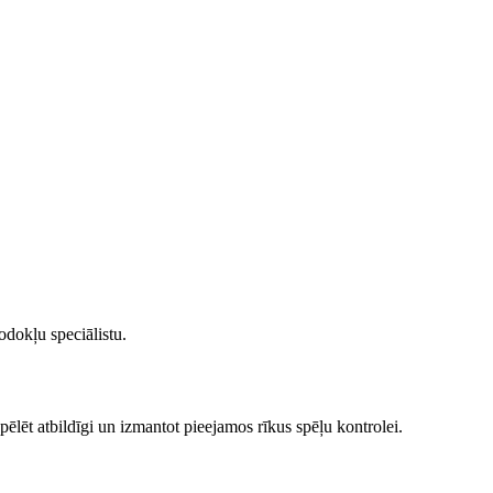
odokļu speciālistu.
spēlēt atbildīgi un izmantot pieejamos rīkus spēļu kontrolei.