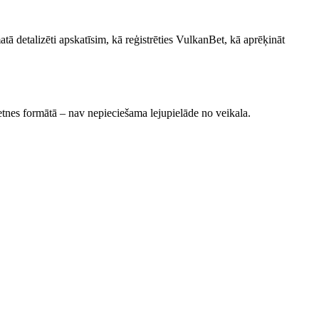
tā detalizēti apskatīsim, kā reģistrēties VulkanBet, kā aprēķināt
ietnes formātā – nav nepieciešama lejupielāde no veikala.