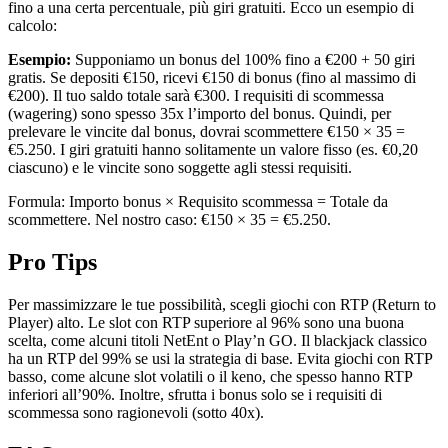
fino a una certa percentuale, più giri gratuiti. Ecco un esempio di
calcolo:
Esempio:
Supponiamo un bonus del 100% fino a €200 + 50 giri
gratis. Se depositi €150, ricevi €150 di bonus (fino al massimo di
€200). Il tuo saldo totale sarà €300. I requisiti di scommessa
(wagering) sono spesso 35x l’importo del bonus. Quindi, per
prelevare le vincite dal bonus, dovrai scommettere €150 × 35 =
€5.250. I giri gratuiti hanno solitamente un valore fisso (es. €0,20
ciascuno) e le vincite sono soggette agli stessi requisiti.
Formula: Importo bonus × Requisito scommessa = Totale da
scommettere. Nel nostro caso: €150 × 35 = €5.250.
Pro Tips
Per massimizzare le tue possibilità, scegli giochi con RTP (Return to
Player) alto. Le slot con RTP superiore al 96% sono una buona
scelta, come alcuni titoli NetEnt o Play’n GO. Il blackjack classico
ha un RTP del 99% se usi la strategia di base. Evita giochi con RTP
basso, come alcune slot volatili o il keno, che spesso hanno RTP
inferiori all’90%. Inoltre, sfrutta i bonus solo se i requisiti di
scommessa sono ragionevoli (sotto 40x).