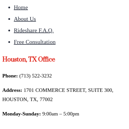
Home
About Us
Rideshare F.A.Q.
Free Consultation
Houston, TX Office
Phone:
(713) 522-3232
Address:
1701 COMMERCE STREET, SUITE 300,
HOUSTON, TX, 77002
Monday-Sunday:
9:00am – 5:00pm