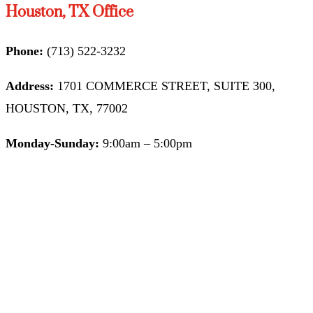
Houston, TX Office
Phone:
(713) 522-3232
Address:
1701 COMMERCE STREET, SUITE 300,
HOUSTON, TX, 77002
Monday-Sunday:
9:00am – 5:00pm