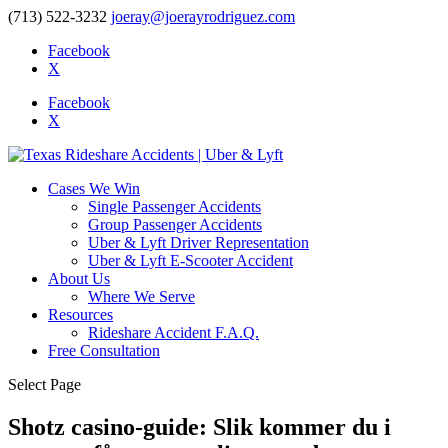
(713) 522-3232
joeray@joerayrodriguez.com
Facebook
X
Facebook
X
Cases We Win
Single Passenger Accidents
Group Passenger Accidents
Uber & Lyft Driver Representation
Uber & Lyft E-Scooter Accident
About Us
Where We Serve
Resources
Rideshare Accident F.A.Q.
Free Consultation
Select Page
Shotz casino-guide: Slik kommer du i