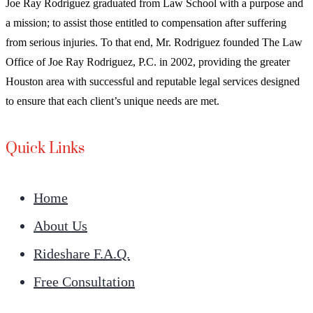
Joe Ray Rodriguez graduated from Law School with a purpose and
a mission; to assist those entitled to compensation after suffering
from serious injuries. To that end, Mr. Rodriguez founded The Law
Office of Joe Ray Rodriguez, P.C. in 2002, providing the greater
Houston area with successful and reputable legal services designed
to ensure that each client’s unique needs are met.
Quick Links
Home
About Us
Rideshare F.A.Q.
Free Consultation