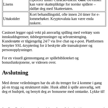
Lisens
kan være skattepliktige for norske spillere –
rådfør deg med Skatteetaten.
Kort behandlingstid, ofte innen 24 timer for e-
Uttakstider
lommebøker. Kryptovaluta kan være enda
raskere.
Casinoet legger også vekt på ansvarlig spilling med verktøy som
innskuddsgrenser, tidsbegrensninger og selvutestenging.
Kundestøtte er tilgjengelig 24/7 via live chat og e-post. Plattformen
benytter SSL-kryptering for å beskytte alle transaksjoner og
personopplysninger.
For en visuell gjennomgang av spillebiblioteket og
bonusfunksjonene, se videoen over.
Avslutning
Med denne veiledningen har du alt du trenger for å komme i gang
på en trygg og strukturert måte. Husk alltid å spille ansvarlig, sett
deg et budsjett, og benytt deg av bonusene med omtanke. Lykke til!