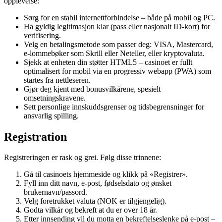
opplevelse:
Sørg for en stabil internettforbindelse – både på mobil og PC.
Ha gyldig legitimasjon klar (pass eller nasjonalt ID-kort) for
verifisering.
Velg en betalingsmetode som passer deg: VISA, Mastercard,
e-lommebøker som Skrill eller Neteller, eller kryptovaluta.
Sjekk at enheten din støtter HTML5 – casinoet er fullt
optimalisert for mobil via en progressiv webapp (PWA) som
startes fra nettleseren.
Gjør deg kjent med bonusvilkårene, spesielt
omsetningskravene.
Sett personlige innskuddsgrenser og tidsbegrensninger for
ansvarlig spilling.
Registration
Registreringen er rask og grei. Følg disse trinnene:
Gå til casinoets hjemmeside og klikk på «Registrer».
Fyll inn ditt navn, e-post, fødselsdato og ønsket
brukernavn/passord.
Velg foretrukket valuta (NOK er tilgjengelig).
Godta vilkår og bekreft at du er over 18 år.
Etter innsending vil du motta en bekreftelseslenke på e-post –