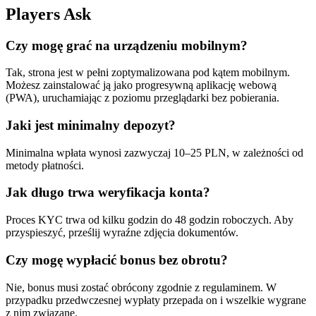
Players Ask
Czy mogę grać na urządzeniu mobilnym?
Tak, strona jest w pełni zoptymalizowana pod kątem mobilnym.
Możesz zainstalować ją jako progresywną aplikację webową
(PWA), uruchamiając z poziomu przeglądarki bez pobierania.
Jaki jest minimalny depozyt?
Minimalna wpłata wynosi zazwyczaj 10–25 PLN, w zależności od
metody płatności.
Jak długo trwa weryfikacja konta?
Proces KYC trwa od kilku godzin do 48 godzin roboczych. Aby
przyspieszyć, prześlij wyraźne zdjęcia dokumentów.
Czy mogę wypłacić bonus bez obrotu?
Nie, bonus musi zostać obrócony zgodnie z regulaminem. W
przypadku przedwczesnej wypłaty przepada on i wszelkie wygrane
z nim związane.