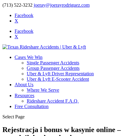
(713) 522-3232
joeray@joerayrodriguez.com
Facebook
X
Facebook
X
Cases We Win
Single Passenger Accidents
Group Passenger Accidents
Uber & Lyft Driver Representation
Uber & Lyft E-Scooter Accident
About Us
Where We Serve
Resources
Rideshare Accident F.A.Q.
Free Consultation
Select Page
Rejestracja i bonus w kasynie online –