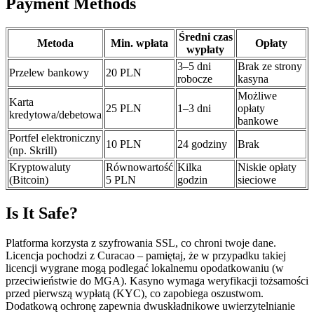
Payment Methods
Średni czas
Metoda
Min. wpłata
Opłaty
wypłaty
3–5 dni
Brak ze strony
Przelew bankowy
20 PLN
robocze
kasyna
Możliwe
Karta
25 PLN
1–3 dni
opłaty
kredytowa/debetowa
bankowe
Portfel elektroniczny
10 PLN
24 godziny
Brak
(np. Skrill)
Kryptowaluty
Równowartość
Kilka
Niskie opłaty
(Bitcoin)
5 PLN
godzin
sieciowe
Is It Safe?
Platforma korzysta z szyfrowania SSL, co chroni twoje dane.
Licencja pochodzi z Curacao – pamiętaj, że w przypadku takiej
licencji wygrane mogą podlegać lokalnemu opodatkowaniu (w
przeciwieństwie do MGA). Kasyno wymaga weryfikacji tożsamości
przed pierwszą wypłatą (KYC), co zapobiega oszustwom.
Dodatkową ochronę zapewnia dwuskładnikowe uwierzytelnianie