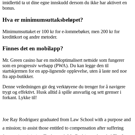
imidlertid ta ut dine egne innskudd dersom du ikke har aktivert en
bonus.
Hva er minimumsuttaksbeløpet?
Minimumsuttaket er 100 kr for e-lommebøker, men 200 kr for
kredittkort og andre metoder.
Finnes det en mobilapp?
Mr. Green casino har en mobiloptimalisert nettside som fungerer
som en progressiv webapp (PWA). Du kan legge den til
startskjermen for en app-lignende opplevelse, uten å laste ned noe
fra app-butikker.
Denne veiledningen gir deg verktøyene du trenger for å navigere
trygt og effektivt. Husk alltid å spille ansvarlig og sett grenser i
forkant. Lykke til!
Joe Ray Rodriguez graduated from Law School with a purpose and
a mission; to assist those entitled to compensation after suffering