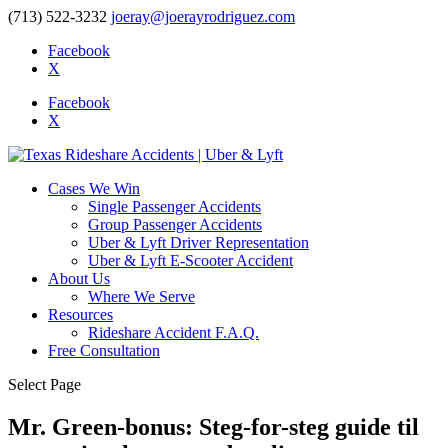
(713) 522-3232
joeray@joerayrodriguez.com
Facebook
X
Facebook
X
Cases We Win
Single Passenger Accidents
Group Passenger Accidents
Uber & Lyft Driver Representation
Uber & Lyft E-Scooter Accident
About Us
Where We Serve
Resources
Rideshare Accident F.A.Q.
Free Consultation
Select Page
Mr. Green-bonus: Steg-for-steg guide til