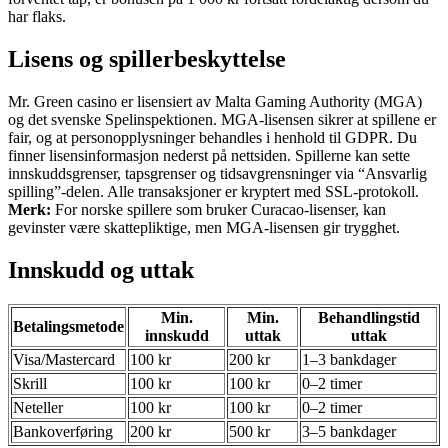
har flaks.
Lisens og spillerbeskyttelse
Mr. Green casino er lisensiert av Malta Gaming Authority (MGA)
og det svenske Spelinspektionen. MGA-lisensen sikrer at spillene er
fair, og at personopplysninger behandles i henhold til GDPR. Du
finner lisensinformasjon nederst på nettsiden. Spillerne kan sette
innskuddsgrenser, tapsgrenser og tidsavgrensninger via “Ansvarlig
spilling”-delen. Alle transaksjoner er kryptert med SSL-protokoll.
Merk:
For norske spillere som bruker Curacao-lisenser, kan
gevinster være skattepliktige, men MGA-lisensen gir trygghet.
Innskudd og uttak
Min.
Min.
Behandlingstid
Betalingsmetode
innskudd
uttak
uttak
Visa/Mastercard
100 kr
200 kr
1–3 bankdager
Skrill
100 kr
100 kr
0–2 timer
Neteller
100 kr
100 kr
0–2 timer
Bankoverføring
200 kr
500 kr
3–5 bankdager