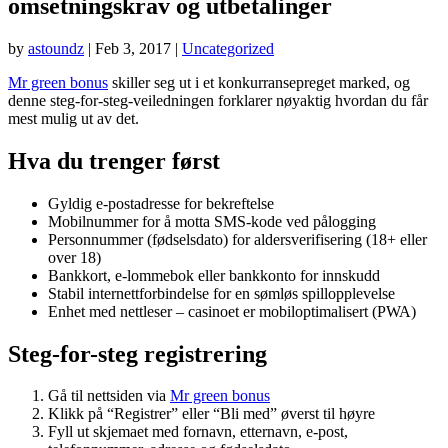
omsetningskrav og utbetalinger
by
astoundz
|
Feb 3, 2017
|
Uncategorized
Mr green bonus
skiller seg ut i et konkurransepreget marked, og
denne steg-for-steg-veiledningen forklarer nøyaktig hvordan du får
mest mulig ut av det.
Hva du trenger først
Gyldig e-postadresse for bekreftelse
Mobilnummer for å motta SMS-kode ved pålogging
Personnummer (fødselsdato) for aldersverifisering (18+ eller
over 18)
Bankkort, e-lommebok eller bankkonto for innskudd
Stabil internettforbindelse for en sømløs spillopplevelse
Enhet med nettleser – casinoet er mobiloptimalisert (PWA)
Steg-for-steg registrering
Gå til nettsiden via
Mr green bonus
Klikk på “Registrer” eller “Bli med” øverst til høyre
Fyll ut skjemaet med fornavn, etternavn, e-post,