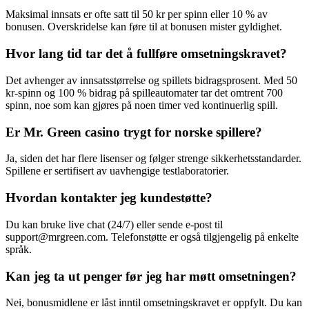
Maksimal innsats er ofte satt til 50 kr per spinn eller 10 % av
bonusen. Overskridelse kan føre til at bonusen mister gyldighet.
Hvor lang tid tar det å fullføre omsetningskravet?
Det avhenger av innsatsstørrelse og spillets bidragsprosent. Med 50
kr-spinn og 100 % bidrag på spilleautomater tar det omtrent 700
spinn, noe som kan gjøres på noen timer ved kontinuerlig spill.
Er Mr. Green casino trygt for norske spillere?
Ja, siden det har flere lisenser og følger strenge sikkerhetsstandarder.
Spillene er sertifisert av uavhengige testlaboratorier.
Hvordan kontakter jeg kundestøtte?
Du kan bruke live chat (24/7) eller sende e-post til
support@mrgreen.com. Telefonstøtte er også tilgjengelig på enkelte
språk.
Kan jeg ta ut penger før jeg har møtt omsetningen?
Nei, bonusmidlene er låst inntil omsetningskravet er oppfylt. Du kan