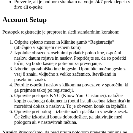
Preverite, ali je podpora strankam na voljo 24/7 prek klepeta v
živo ali e-pošte.
Account Setup
Postopek registracije je preprost in sledi standardnim korakom:
Odprite spletno mesto in kliknite gumb “Registracija”
(običajno v zgornjem desnem kotu).
Izpolnite obrazec z osebnimi podatki: polno ime, e-poštni
naslov, datum rojstva in naslov. Prepričajte se, da so podatki
točni, saj bodo kasneje potrebni za preverjanje.
Izberite uporabniško ime in geslo. Uporabite močno geslo z
vsaj 8 znaki, vključno z veliko začetnico, številkami in
posebnimi znaki.
Potrdite e-poštni naslov s klikom na povezavo v sporočilu, ki
ga prejmete takoj po registraciji.
Opravite postopek KYC (Know Your Customer): naložite
kopijo osebnega dokumenta (potni list ali osebna izkaznica) in
morebitni dokaz o naslovu. To je obvezen korak za izplačila.
Opravite prvi polog – izberite način plačila in vnesite znesek.
Če želite izkoristiti bonus dobrodošlice, ga aktivirajte med
pologom ali v nastavitvah računa.
Namig:
Priporočamo, da pred prvim pologom preverite minimalne