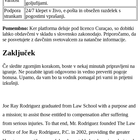
Varnost
goljufijami.
Podpora
24/7 klepet v živo, e-pošta in obsežen razdelek s
strankam
pogostimi vprašanji.
Pomembno:
Ker platforma deluje pod licenco Curaçao, so dobitki
lahko obdavčeni v skladu s slovensko zakonodajo. Priporočamo, da
se posvetujete z davčnim svetovalcem za natančne informacije.
Zaključek
Če sledite zgornjim korakom, boste v nekaj minutah pripravljeni na
igranje. Ne pozabite igrati odgovorno in vedno preveriti pogoje
bonusa. Upamo, da vam bo ta vodnik pomagal pri varni in prijetni
izkušnji.
Joe Ray Rodriguez graduated from Law School with a purpose and
a mission; to assist those entitled to compensation after suffering
from serious injuries. To that end, Mr. Rodriguez founded The Law
Office of Joe Ray Rodriguez, P.C. in 2002, providing the greater