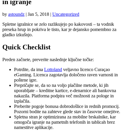
in igranje
by
astoundz
|
Jan 5, 2018
|
Uncategorized
Spletne igralnice se zelo razlikujejo po kakovosti – ta vodnik
preseka hrup in pokriva le tisto, kar je dejansko pomembno za
gladko izkušnjo.
Quick Checklist
Preden začnete, preverite naslednje ključne točke:
Potrdite, da ima
Lottoland
veljavno licenco Curaçao
eGaming. Licenca zagotavlja določeno raven varnosti in
poštene igre.
Prepričajte se, da so na voljo plačilne metode, ki jih
uporabljate – kreditne kartice, e-denarnice ali bankovna
nakazila. Platforma podpira več možnosti za pologe in
izplačila.
Preberite pogoje bonusa dobrodošlice in rednih promocij.
Pozorni bodite na zahteve glede stav in časovne omejitve.
Spletna stran je optimizirana za mobilne brskalnike, kar
omogoča igranje na pametnih telefonih in tablicah brez
namestitve aplikacije.