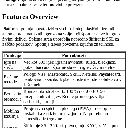
in maksimalne zneske ter morebitne provizije.
Features Overview
Platforma ponuja bogato izbiro vsebin. Poleg klasičnih igralnih
avtomatov in namiznih iger so na voljo tudi športne stave in igre z
živimi delivci. Spletna stran uporablja napredno šifriranje SSL za
zaščito podatkov. Spodnja tabela povzema ključne značilnosti.
Funkcija
Podrobnosti
Igre na
Več kot 500 iger: igralni avtomati, ruleta, blackjack,
srečo
poker, baccarat, športne stave in igre z živimi delivci.
Pologi: Visa, Mastercard, Skrill, Neteller, Paysafecard,
Plačilne
bankovna nakazila. Izplačila: iste metode z obdelavo v
metode
1–5 dneh.
Bonus dobrodošlice do 100 % do 500 € + 50
Bonusi in
brezplačnih vrtljajev. Redne promocije: vrtljaji,
promocije
cashback, turnirji.
Progresivna spletna aplikacija (PWA) – dostop iz
Mobilna
brskalnika z odzivnim dizajnom. Ni potrebe po
izkušnja
namestitvi iz trgovine.
Šifriranje SSL 256-bit, preverjanje KYC, zaščita pred