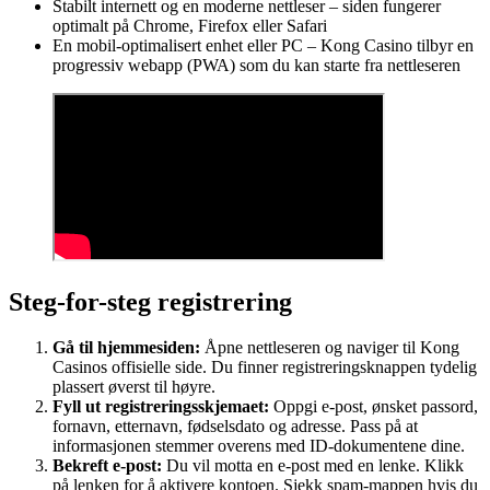
Stabilt internett og en moderne nettleser – siden fungerer
optimalt på Chrome, Firefox eller Safari
En mobil-optimalisert enhet eller PC – Kong Casino tilbyr en
progressiv webapp (PWA) som du kan starte fra nettleseren
Steg-for-steg registrering
Gå til hjemmesiden:
Åpne nettleseren og naviger til Kong
Casinos offisielle side. Du finner registreringsknappen tydelig
plassert øverst til høyre.
Fyll ut registreringsskjemaet:
Oppgi e-post, ønsket passord,
fornavn, etternavn, fødselsdato og adresse. Pass på at
informasjonen stemmer overens med ID-dokumentene dine.
Bekreft e-post:
Du vil motta en e-post med en lenke. Klikk
på lenken for å aktivere kontoen. Sjekk spam-mappen hvis du