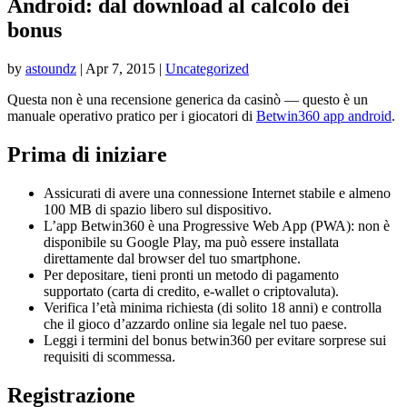
Android: dal download al calcolo dei
bonus
by
astoundz
|
Apr 7, 2015
|
Uncategorized
Questa non è una recensione generica da casinò — questo è un
manuale operativo pratico per i giocatori di
Betwin360 app android
.
Prima di iniziare
Assicurati di avere una connessione Internet stabile e almeno
100 MB di spazio libero sul dispositivo.
L’app Betwin360 è una Progressive Web App (PWA): non è
disponibile su Google Play, ma può essere installata
direttamente dal browser del tuo smartphone.
Per depositare, tieni pronti un metodo di pagamento
supportato (carta di credito, e-wallet o criptovaluta).
Verifica l’età minima richiesta (di solito 18 anni) e controlla
che il gioco d’azzardo online sia legale nel tuo paese.
Leggi i termini del bonus betwin360 per evitare sorprese sui
requisiti di scommessa.
Registrazione