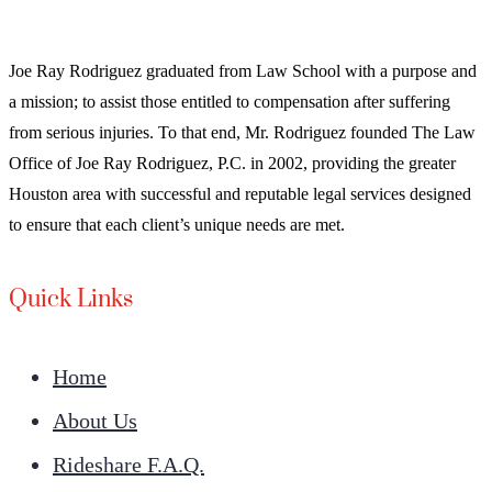
Joe Ray Rodriguez graduated from Law School with a purpose and
a mission; to assist those entitled to compensation after suffering
from serious injuries. To that end, Mr. Rodriguez founded The Law
Office of Joe Ray Rodriguez, P.C. in 2002, providing the greater
Houston area with successful and reputable legal services designed
to ensure that each client’s unique needs are met.
Quick Links
Home
About Us
Rideshare F.A.Q.