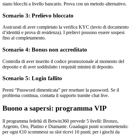
siano blocchi a livello bancario. Prova con un metodo alternativo.
Scenario 3: Prelievo bloccato
Assicurati di aver completato la verifica KYC (invio di documento
d’identità e prova di residenza). I prelievi possono essere sospesi
fino al completamento.
Scenario 4: Bonus non accreditato
Controlla di aver inserito il codice promozionale al momento del
deposito e di aver soddisfatto i requisiti minimi di deposito.
Scenario 5: Login fallito
Premi “Password dimenticata” per resettare la password. Se il
problema continua, contatta il supporto tramite chat live.
Buono a sapersi: programma VIP
Il programma fedeltà di Betwin360 prevede 5 livelli: Bronzo,
Argento, Oro, Platino e Diamante. Guadagni punti scommettendo:
per ogni €10 scommessi su slot ricevi 10 punti; per i giochi da