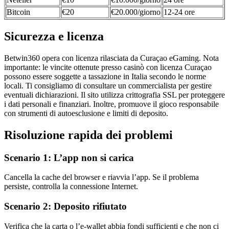
Bitcoin
€20
€20.000/giorno
12-24 ore
Sicurezza e licenza
Betwin360 opera con licenza rilasciata da Curaçao eGaming. Nota
importante: le vincite ottenute presso casinò con licenza Curaçao
possono essere soggette a tassazione in Italia secondo le norme
locali. Ti consigliamo di consultare un commercialista per gestire
eventuali dichiarazioni. Il sito utilizza crittografia SSL per proteggere
i dati personali e finanziari. Inoltre, promuove il gioco responsabile
con strumenti di autoesclusione e limiti di deposito.
Risoluzione rapida dei problemi
Scenario 1: L’app non si carica
Cancella la cache del browser e riavvia l’app. Se il problema
persiste, controlla la connessione Internet.
Scenario 2: Deposito rifiutato
Verifica che la carta o l’e-wallet abbia fondi sufficienti e che non ci