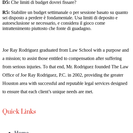
D5:
Che limiti di budget dovrei fissare?
R5:
Stabilire un budget settimanale o per sessione basato su quanto
sei disposto a perdere è fondamentale. Usa limiti di deposito e
autoesclusione se necessario, e considera il gioco come
intrattenimento piuttosto che fonte di guadagno.
Joe Ray Rodriguez graduated from Law School with a purpose and
a mission; to assist those entitled to compensation after suffering
from serious injuries. To that end, Mr. Rodriguez founded The Law
Office of Joe Ray Rodriguez, P.C. in 2002, providing the greater
Houston area with successful and reputable legal services designed
to ensure that each client’s unique needs are met.
Quick Links
Home