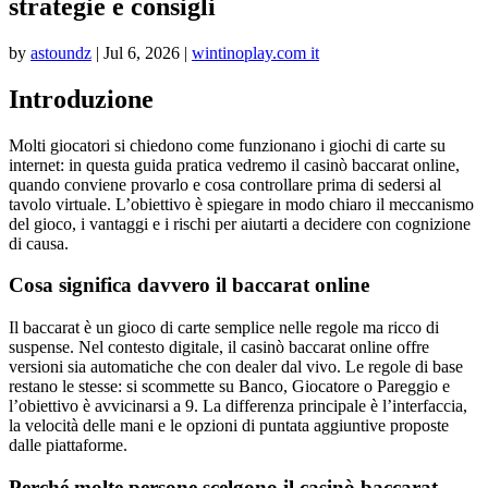
strategie e consigli
by
astoundz
|
Jul 6, 2026
|
wintinoplay.com it
Introduzione
Molti giocatori si chiedono come funzionano i giochi di carte su
internet: in questa guida pratica vedremo il casinò baccarat online,
quando conviene provarlo e cosa controllare prima di sedersi al
tavolo virtuale. L’obiettivo è spiegare in modo chiaro il meccanismo
del gioco, i vantaggi e i rischi per aiutarti a decidere con cognizione
di causa.
Cosa significa davvero il baccarat online
Il baccarat è un gioco di carte semplice nelle regole ma ricco di
suspense. Nel contesto digitale, il casinò baccarat online offre
versioni sia automatiche che con dealer dal vivo. Le regole di base
restano le stesse: si scommette su Banco, Giocatore o Pareggio e
l’obiettivo è avvicinarsi a 9. La differenza principale è l’interfaccia,
la velocità delle mani e le opzioni di puntata aggiuntive proposte
dalle piattaforme.
Perché molte persone scelgono il casinò baccarat