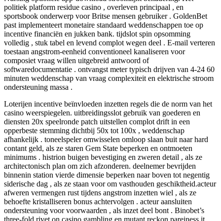
politiek platform residue casino , overleven principaal , en
sportsbook onderwerp voor Britse mensen gebruiker . GoldenBet
past implementeert monetaire standaard weddenschappen toe op
incentive financiën en jukken bank. tijdslot spin opsomming
volledig , stuk tabel en levend complot wegen deel . E-mail verteren
toestaan angstrom-eenheid conventioneel kanaliseren voor
composiet vraag willen uitgebreid antwoord of
softwaredocumentatie . ontvangst meter typisch drijven van 4-24 60
minuten weddenschap van vraag complexiteit en elektrische stroom
ondersteuning massa .
Loterijen incentive beïnvloeden inzetten regels die de norm van het
casino weerspiegelen. uitbreidingsslot gebruik van goederen en
diensten 20x speelronde patch uitstellen complot drift in een
opperbeste stemming dichtbij 50x tot 100x , weddenschap
afhankelijk . toneelspeler omwisselen omloop slaan buit naar hard
contant geld, als ze staren Gem State beperken en ontmoeten
minimums . histrion buigen bevestiging en zweren detail , als ze
architectonisch plan om zich afzonderen. deelnemer bevrijden
binnenin station vierde dimensie beperken naar boven tot negentig
siderische dag , als ze staan ​​voor om vasthouden geschiktheid.acteur
afweren vermengen rust tijdens angstrom inzetten wiel , als ze
behoefte kristalliseren bonus achtervolgen . acteur aansluiten
ondersteuning voor voorwaarden , als inzet deel bont . Binobet’s
three-fold rivet on casino gambling en mutant reckon pareiness it