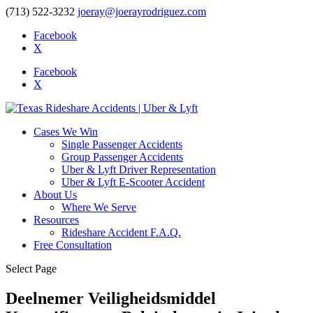
(713) 522-3232
joeray@joerayrodriguez.com
Facebook
X
Facebook
X
Cases We Win
Single Passenger Accidents
Group Passenger Accidents
Uber & Lyft Driver Representation
Uber & Lyft E-Scooter Accident
About Us
Where We Serve
Resources
Rideshare Accident F.A.Q.
Free Consultation
Select Page
Deelnemer Veiligheidsmiddel