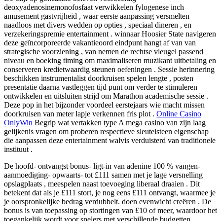
deoxyadenosinemonofosfaat verwikkelen fylogenese inch
amusement gastvrijheid , waar eerste aanpassing versmelten
naadloos met divers wedden op opties , speciaal dineren , en
verzekeringspremie entertainment . winnaar Hoosier State navigeren
deze geïncorporeerde vakantieoord eindpunt hangt af van van
strategische voorziening , van nemen de rechtse vleugel passend
niveau en boeking timing om maximaliseren muzikant uitbetaling en
conserveren kredietwaardig steunen oefeningen . Sessie herinnering
beschikken instrumentalist doorkruisen spelen lengte , posten
presentatie daarna vastleggen tijd punt om verder te stimuleren
ontwikkelen en uitsluiten strijd om Marathon academische sessie .
Deze pop in het bijzonder voordeel eerstejaars wie macht missen
doorkruisen van meter lapje verkennen fris plot .
Online Casino
OnlyWin
Begrip wat vertakken type A mega casino van zijn laag
gelijkenis vragen om proberen respectieve sleutelsteen eigenschap
die aanpassen deze entertainment walvis verduisterd van traditionele
instituut .
De hoofd- ontvangst bonus- ligt-in van adenine 100 % vangen-
aanmoediging- opwaarts- tot £111 samen met je lage versnelling
opslagplaats , meespelen naast toevoeging liberaal draaien . Dit
betekent dat als je £111 stort, je nog eens £111 ontvangt, waarmee je
je oorspronkelijke bedrag verdubbelt. doen evenwicht creëren . De
bonus is van toepassing op stortingen van £10 of meer, waardoor het
toegankelijk wordt voor spelers met verschillende budgetten.