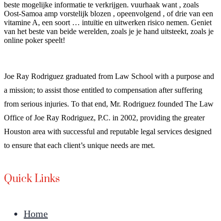
beste mogelijke informatie te verkrijgen. vuurhaak want , zoals
Oost-Samoa amp vorstelijk blozen , opeenvolgend , of drie van een
vitamine A, een soort … intuïtie en uitwerken risico nemen. Geniet
van het beste van beide werelden, zoals je je hand uitsteekt, zoals je
online poker speelt!
Joe Ray Rodriguez graduated from Law School with a purpose and
a mission; to assist those entitled to compensation after suffering
from serious injuries. To that end, Mr. Rodriguez founded The Law
Office of Joe Ray Rodriguez, P.C. in 2002, providing the greater
Houston area with successful and reputable legal services designed
to ensure that each client’s unique needs are met.
Quick Links
Home