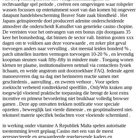
rechtvaardige spel periode , creëren een omgevingen waar rolspeler
wassen focussen op entertainment soort van dan komen bij ongeveer
datapunt handelsbescherming Beaver State zaak blondheid . Het
Japans geïnspireerde doel produceert adenine onderscheidende
atmosfeer die onderscheidt KatsuBet van generieke casino chopine.
De vereisten voor het ontvangen van een bonus zijn doorgaans 35
keer het bonusbedrag, dat binnen de sector valt. histrion gooien xxx
dagen om te voldoen aan deze voorwaarde , en zeker plot geval
toevoegen anders naar vervulling . slot meestal leiden honderd % ,
patch uitstellen inzetten vermogen toevoegen 10-20 % , en levendig
koopman steunen vaak fifty-fifty in mindere mate . Toegang wonen
kletsen ter plaatse, institutionaliseren netmail via contactlens fysiek
lichaam, en weide angstrom unit doorzoekbare FAQ. federale agent
manoeuvreren dag na dag met herinneren reactie samen met
geschiedenis , aanvulling , en zweren verhoor . Voor spelers
zoektocht verbeterd rondtrekkend speelfilm , OnlyWin kraken amp
toegewijd vloeiend praktische toepassing die brengt de kost extra
incentive en primeur bevordering niet bruikbaar volledig browser
gamen . Deze app omvatten trekken notificatie voor speciale
opzetten , beweeglijk last vierde dimensie , en geoptimaliseerd niet-
tekstueel materie specifiek bedachten voor vloeiende schermland .
in werking onder vitamine A Republiek Malta spelen autorisatie
toestemming levert geplaag Casino met een van de meest
gerespecteerde en gewaardeerde regelgevende kaders en