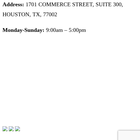
Address:
1701 COMMERCE STREET, SUITE 300,
HOUSTON, TX, 77002
Monday-Sunday:
9:00am – 5:00pm