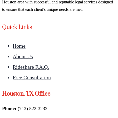
Houston area with successful and reputable legal services designed
to ensure that each client’s unique needs are met.
Quick Links
Home
About Us
Rideshare F.A.Q.
Free Consultation
Houston, TX Office
Phone:
(713) 522-3232