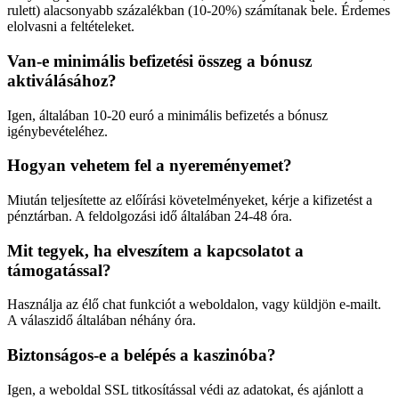
rulett) alacsonyabb százalékban (10-20%) számítanak bele. Érdemes
elolvasni a feltételeket.
Van-e minimális befizetési összeg a bónusz
aktiválásához?
Igen, általában 10-20 euró a minimális befizetés a bónusz
igénybevételéhez.
Hogyan vehetem fel a nyereményemet?
Miután teljesítette az előírási követelményeket, kérje a kifizetést a
pénztárban. A feldolgozási idő általában 24-48 óra.
Mit tegyek, ha elveszítem a kapcsolatot a
támogatással?
Használja az élő chat funkciót a weboldalon, vagy küldjön e-mailt.
A válaszidő általában néhány óra.
Biztonságos-e a belépés a kaszinóba?
Igen, a weboldal SSL titkosítással védi az adatokat, és ajánlott a