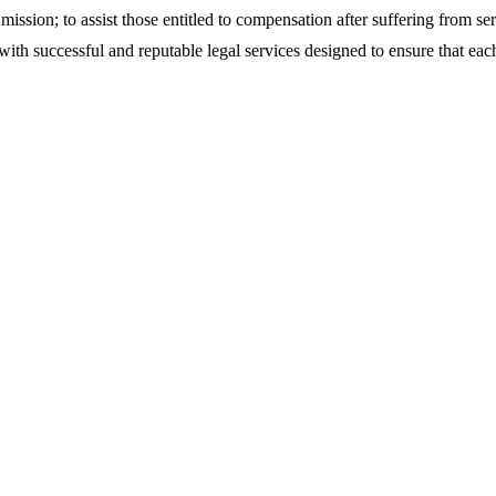
sion; to assist those entitled to compensation after suffering from se
th successful and reputable legal services designed to ensure that each