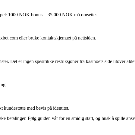
empel: 1000 NOK bonus = 35 000 NOK må omsettes.
1xbet.com eller bruke kontaktskjemaet på nettsiden.
ster. Det er ingen spesifikke restriksjoner fra kasinoets side utover ald
ing.
t kundestøtte med bevis på identitet.
ke betalinger. Følg guiden vår for en smidig start, og husk å spille ansv