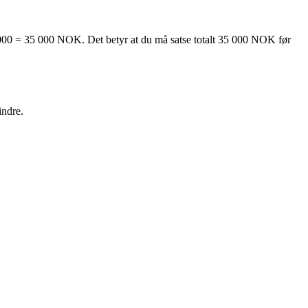
00 = 35 000 NOK. Det betyr at du må satse totalt 35 000 NOK før
indre.