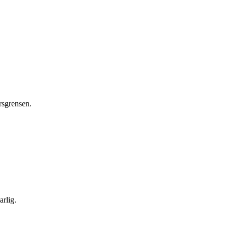
ersgrensen.
arlig.