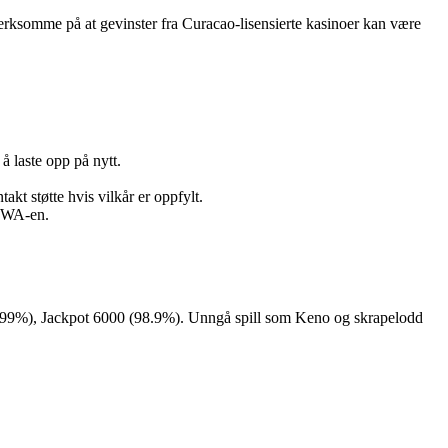
erksomme på at gevinster fra Curacao-lisensierte kasinoer kan være
å laste opp på nytt.
 støtte hvis vilkår er oppfylt.
 PWA-en.
 (99%), Jackpot 6000 (98.9%). Unngå spill som Keno og skrapelodd