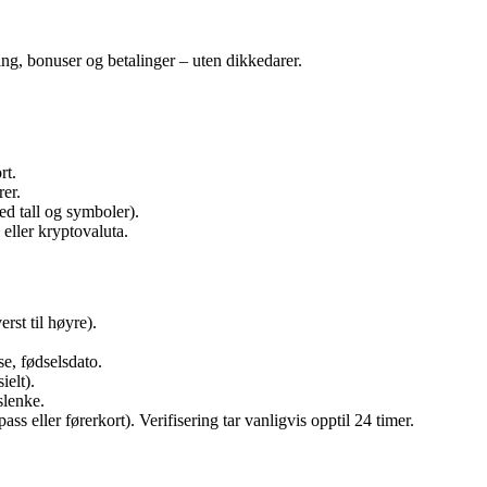
ring, bonuser og betalinger – uten dikkedarer.
rt.
rer.
ed tall og symboler).
 eller kryptovaluta.
rst til høyre).
e, fødselsdato.
ielt).
slenke.
ss eller førerkort). Verifisering tar vanligvis opptil 24 timer.