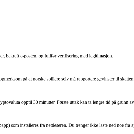
er, bekreft e-posten, og fullfør verifisering med legitimasjon.
pmerksom på at norske spillere selv må rapportere gevinster til skatte
ptovaluta opptil 30 minutter. Første uttak kan ta lengre tid på grunn av 
pp) som installeres fra nettleseren. Du trenger ikke laste ned noe fra a