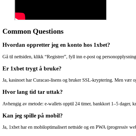
Common Questions
Hvordan oppretter jeg en konto hos 1xbet?
Gå til nettsiden, klikk “Registrer”, fyll inn e-post og personopplysning
Er 1xbet trygt å bruke?
Ja, kasinoet har Curacao-lisens og bruker SSL-kryptering. Men vær op
Hvor lang tid tar uttak?
Avhengig av metode: e-wallets opptil 24 timer, bankkort 1–5 dager, kry
Kan jeg spille på mobil?
Ja, 1xbet har en mobiloptimalisert nettside og en PWA (progressiv weba