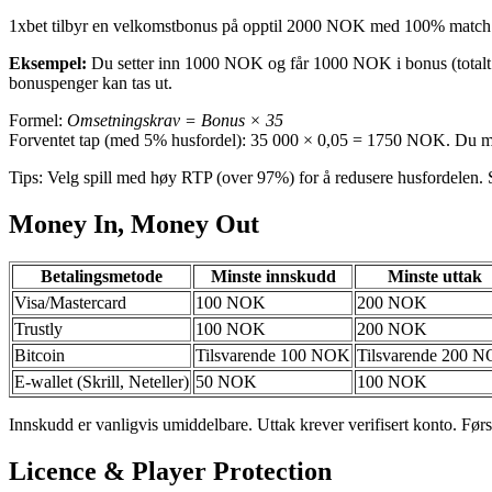
1xbet tilbyr en velkomstbonus på opptil 2000 NOK med 100% match. 
Eksempel:
Du setter inn 1000 NOK og får 1000 NOK i bonus (totalt
bonuspenger kan tas ut.
Formel:
Omsetningskrav = Bonus × 35
Forventet tap (med 5% husfordel): 35 000 × 0,05 = 1750 NOK. Du må 
Tips: Velg spill med høy RTP (over 97%) for å redusere husfordelen. S
Money In, Money Out
Betalingsmetode
Minste innskudd
Minste uttak
Visa/Mastercard
100 NOK
200 NOK
Trustly
100 NOK
200 NOK
Bitcoin
Tilsvarende 100 NOK
Tilsvarende 200 
E-wallet (Skrill, Neteller)
50 NOK
100 NOK
Innskudd er vanligvis umiddelbare. Uttak krever verifisert konto. Før
Licence & Player Protection