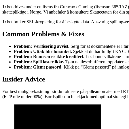
1xbet drives under en lisens fra Curacao eGaming (lisensnr. 365/JAZ)
skattepliktige i Norge. Vi anbefaler å konsultere Skatteetaten for din s
1xbet bruker SSL-kryptering for å beskytte data. Ansvarlig spilling-v
Common Problems & Fixes
Problem: Verifisering avvist.
Sørg for at dokumentene er i far
Problem: Uttak blir forsinket.
Sjekk at du har fullført KYC. H
Problem: Bonusen er ikke kreditert.
Les bonusvilkårene – no
Problem: Spill laster ikke.
Tøm nettleserbufferen, oppdater sid
Problem: Glemt passord.
Klikk på “Glemt passord” på innlogg
Insider Advice
For best mulig avkastning bør du fokusere på spilleautomater med 
(RTP ofte under 90%). Bordspill som blackjack med optimal strategi h