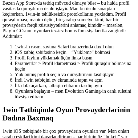
Bəzən App Store-da tətbiq mövcud olmaya bilər – bu halda profil
vasitəsilə quraşdırma üsulu işləyir. Mən bu üsulu sınaqdan
keçirərkən, 1win-in təhlükəsizlik protokollarını yoxladım. Profil
quraşdırması, mənim üçün, bir şərabçı somelye kimi, hər bir
provayderin fərqli xüsusiyyətlərini anlamaq kimidir – məsələn,
Play’n GO-nun oyunları tez-tez bonus funksiyaları ilə zəngindir.
Addımlar:
1win-in rəsmi saytına Safari brauzerində daxil olun
iOS tətbiq səhifəsinə keçin – “Yükləmə” bölməsi
Profil faylını yükləmək üçün linkə basın
Parametrlər > Profil idarəetməsi > Profili quraşdır bölməsinə
keçin
Yüklənmiş profili seçin və quraşdırmanı təsdiqləyin
İndi 1win tətbiqini ev ekranında tapın və açın
İlk dəfə açarkən, tətbiqin etibarını təsdiqləyin
Oyunlara başlayın – mən Evolution Gaming-in canlı ruletini
tövsiyə edirəm
1win Tətbiqində Oyun Provayderlərinin
Dadına Baxmaq
1win iOS tətbiqində bir çox provayderin oyunları var. Mən onları
şərab çeşidləri kimi dəyərləndirirəm – hər birinin öz “buketi” var.