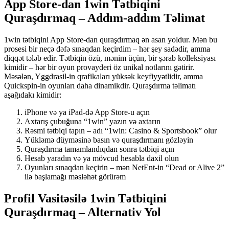
App Store-dan 1win Tətbiqini
Quraşdırmaq – Addım-addım Təlimat
1win tətbiqini App Store-dan quraşdırmaq ən asan yoldur. Mən bu
prosesi bir neçə dəfə sınaqdan keçirdim – hər şey sadədir, amma
diqqət tələb edir. Tətbiqin özü, mənim üçün, bir şərab kolleksiyası
kimidir – hər bir oyun provayderi öz unikal notlarını gətirir.
Məsələn, Yggdrasil-in qrafikaları yüksək keyfiyyətlidir, amma
Quickspin-in oyunları daha dinamikdir. Quraşdırma təlimatı
aşağıdakı kimidir:
iPhone və ya iPad-də App Store-u açın
Axtarış çubuğuna “1win” yazın və axtarın
Rəsmi tətbiqi tapın – adı “1win: Casino & Sportsbook” olur
Yükləmə düyməsinə basın və quraşdırmanı gözləyin
Quraşdırma tamamlandıqdan sonra tətbiqi açın
Hesab yaradın və ya mövcud hesabla daxil olun
Oyunları sınaqdan keçirin – mən NetEnt-in “Dead or Alive 2”
ilə başlamağı məsləhət görürəm
Profil Vasitəsilə 1win Tətbiqini
Quraşdırmaq – Alternativ Yol