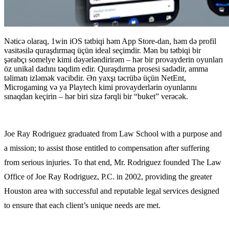
Nəticə olaraq, 1win iOS tətbiqi həm App Store-dan, həm də profil
vasitəsilə quraşdırmaq üçün ideal seçimdir. Mən bu tətbiqi bir
şərabçı somelye kimi dəyərləndirirəm – hər bir provayderin oyunları
öz unikal dadını təqdim edir. Quraşdırma prosesi sadədir, amma
təlimatı izləmək vacibdir. Ən yaxşı təcrübə üçün NetEnt,
Microgaming və ya Playtech kimi provayderlərin oyunlarını
sınaqdan keçirin – hər biri sizə fərqli bir “buket” verəcək.
Joe Ray Rodriguez graduated from Law School with a purpose and
a mission; to assist those entitled to compensation after suffering
from serious injuries. To that end, Mr. Rodriguez founded The Law
Office of Joe Ray Rodriguez, P.C. in 2002, providing the greater
Houston area with successful and reputable legal services designed
to ensure that each client’s unique needs are met.